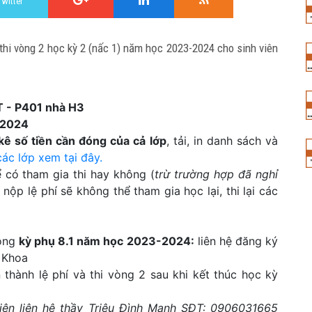
Twitter
i vòng 2 học kỳ 2 (nấc 1) năm học 2023-2024 cho sinh viên
T - P401 nhà H3
/2024
kê số tiền cần đóng của cả lớp
, tải, in danh sách và
các lớp xem tại đây.
 có tham gia thi hay không (
trừ trường hợp đã nghỉ
nộp lệ phí sẽ không thể tham gia học lại, thi lại các
rong
kỳ phụ 8.1 năm học 2023-2024:
liên hệ đăng ký
g Khoa
hành lệ phí và thi vòng 2 sau khi kết thúc học kỳ
iên liên hệ thầy Triệu Đình Mạnh SĐT: 0906031665