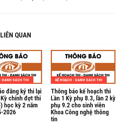
 LIÊN QUAN
- DANH SÁCH THI
KẾ HOẠCH - DANH SÁCH THI
o đăng ký thi lại
Thông báo kế hoạch thi
Th
Kỳ chính đợt thi
Lần 1 Kỳ phụ 8.3, lần 2 kỳ
sá
) học kỳ 2 năm
phụ 9.2 cho sinh viên
(D
5-2026
Khoa Công nghệ thông
kỳ
tin
n