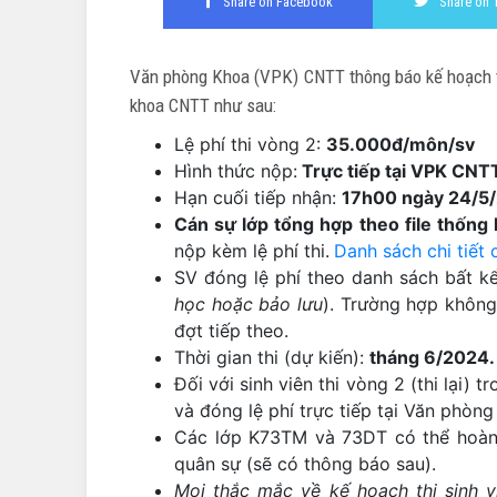
Share on Facebook
Share on 
Văn phòng Khoa (VPK) CNTT thông báo kế hoạch th
khoa CNTT như sau:
Lệ phí thi vòng 2:
35.000đ/môn/sv
Hình thức nộp:
Trực tiếp tại VPK CNT
Hạn cuối tiếp nhận:
17h00 ngày 24/5
Cán sự lớp tổng hợp theo file thống 
nộp kèm lệ phí thi.
Danh sách chi tiết 
SV đóng lệ phí theo danh sách bất kể
học hoặc bảo lưu
). Trường hợp không 
đợt tiếp theo.
Thời gian thi (dự kiến):
tháng 6/2024.
Đối với sinh viên thi vòng 2 (thi lại) t
và đóng lệ phí trực tiếp tại Văn phòn
Các lớp K73TM và 73DT có thể hoàn t
quân sự (sẽ có thông báo sau).
Mọi thắc mắc về kế hoạch thi sinh v