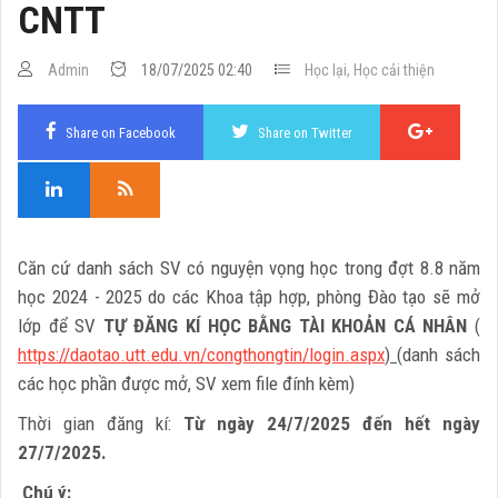
CNTT
Admin
18/07/2025 02:40
Học lại, Học cải thiện
Share on Facebook
Share on Twitter
Căn cứ danh sách SV có nguyện vọng học trong đợt 8.8 năm
học 2024 - 2025 do các Khoa tập hợp, phòng Đào tạo sẽ mở
lớp để SV
TỰ ĐĂNG KÍ HỌC BẰNG TÀI KHOẢN CÁ NHÂN
(
https://daotao.utt.edu.vn/congthongtin/login.aspx
)
(danh sách
các học phần được mở, SV xem file đính kèm)
Thời gian đăng kí:
Từ ngày 24/7/2025 đến hết ngày
27/7/2025.
Chú ý: