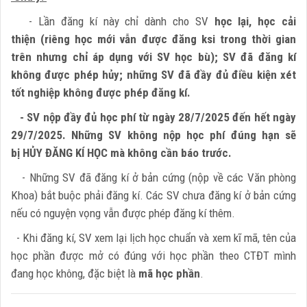
- Lần đăng kí này chỉ dành cho SV
học lại, học cải
thiện (riêng học mới vẫn được đăng ksi trong thời gian
trên nhưng chỉ áp dụng với SV học bù); SV đã đăng kí
không được phép hủy; những SV
đã đầy đủ điều kiện xét
tốt nghiệp không được phép đăng kí.
-
SV nộp đầy đủ học phí từ ngày 28/7/2025 đến hết ngày
29/7/2025
. Những SV không nộp học phí đúng hạn sẽ
bị
HỦY ĐĂNG KÍ HỌC mà không cần báo trước.
- Những SV đã đăng kí ở bản cứng (nộp về các Văn phòng
Khoa) bắt buộc phải đăng kí. Các SV chưa đăng kí ở bản cứng
nếu có nguyện vọng vẫn được phép đăng kí thêm.
- Khi đăng kí, SV xem lại lịch học chuẩn và xem kĩ mã, tên của
học phần được mở có đúng với học phần theo CTĐT mình
đang học không, đặc biệt là
mã học phần
.