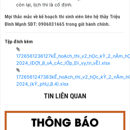
còn lại, lịch thi là cố định.
Mọi thắc mắc về kế hoạch thi sinh viên liên hệ thầy Triệu
Đình Mạnh SĐT: 0906031665 trong giờ hành chính.
Tệp đính kèm
1726561236127kẾ_hoẠch_thi_v2_hỌc_kỲ_2_nĂm_h
2024_(ĐỢt_8_vÀ_cÁc_lỚp_Đi_vy,tn_vỀ).xlsx
1726561247383kẾ_hoẠch_thi_v2_hỌc_kỲ_2_nĂm_h
2024_(kỲ_phỤ_8.4).xlsx
TIN LIÊN QUAN