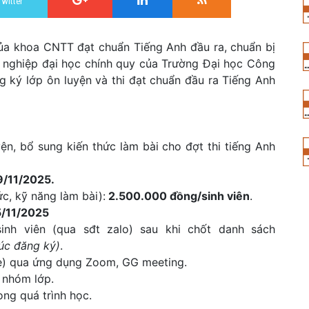
Twitter
của khoa CNTT đạt chuẩn Tiếng Anh đầu ra, chuẩn bị
ốt nghiệp đại học chính quy của Trường Đại học Công
ký lớp ôn luyện và thi đạt chuẩn đầu ra Tiếng Anh
yện, bổ sung kiến thức làm bài cho đợt thi tiếng Anh
9/11/2025.
ức, kỹ năng làm bài):
2.500.000 đồng/sinh viên
.
5/11/2025
inh viên (qua sđt zalo) sau khi chốt danh sách
húc đăng ký)
.
ne) qua ứng dụng Zoom, GG meeting.
 nhóm lớp.
rong quá trình học.