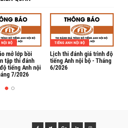
 NỘI BỘ
TIẾNG ANH NỘI BỘ
o mở lớp bồi
Lịch thi đánh giá trình độ
Th
n tập thi đánh
tiếng Anh nội bộ - Tháng
dư
 độ tiếng Anh nội
6/2026
gi
háng 7/2026
bộ