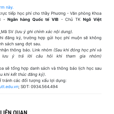
rm này.
trực tiếp học phí cho thầy Phương - Văn phòng Khoa
8
-
Ngân hàng Quốc tế VIB
- Chủ TK
Ngô Việt
n_Mã SV
(lưu ý ghi chính xác nội dung).
hi đăng ký, trường hợp gửi học phí muộn sẽ không
h sách sang đợt sau.
nhận thông báo. Link nhóm
(Sau khi đóng học phí và
 lưu ý trả lời câu hỏi khi tham gia nhóm)
hoa sẽ tổng hợp danh sách và thông báo lịch học sau
u khi kết thúc đăng ký)
.
 tránh các đối tượng xấu lợi dụng:
tt.edu.vn
; SĐT:
0934.564.494
 LIÊN QUAN