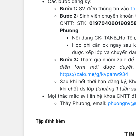
Các bước đăng ký:
Bước 1:
SV điền thông tin vào
fo
Bước 2:
Sinh viên chuyển khoản 
CNTT: STK
01970406019095
Phương
.
Nội dung CK: TANB_Họ Tê
Học phí cần ck ngay sau k
được xếp lớp và chuyển dan
Bước 3:
Tham gia nhóm zalo để 
điền form mới được duyệt,
https://zalo.me/g/kvpahw934
Sau khi hết thời hạn đăng ký, K
khi chốt ds lớp
(khoảng 1 tuần sa
Mọi thắc mắc sv liên hệ Khoa CNTT để
Thầy Phương, email:
phuongnv@u
Tệp đính kèm
TIN