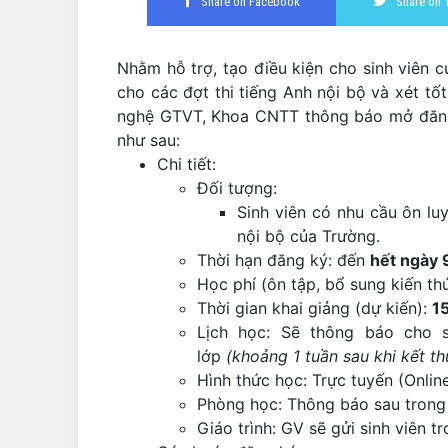
Share on Facebook
Share on 
Nhằm hỗ trợ, tạo điều kiện cho sinh viên 
cho các đợt thi tiếng Anh nội bộ và xét t
nghệ GTVT, Khoa CNTT thông báo mở đăng 
như sau:
Chi tiết:
Đối tượng:
Sinh viên có nhu cầu ôn lu
nội bộ của Trường.
Thời hạn đăng ký: đến
hết ngày 
Học phí (ôn tập, bổ sung kiến th
Thời gian khai giảng (dự kiến):
1
Lịch học: Sẽ thông báo cho s
lớp
(khoảng 1 tuần sau khi kết t
Hình thức học: Trực tuyến (Onli
Phòng học: Thông báo sau trong
Giáo trình: GV sẽ gửi sinh viên t