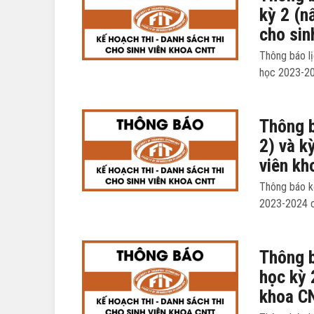
kỳ 2 (n
cho sin
Thông báo lị
học 2023-20
Thông b
2) và k
viên k
Thông báo k
2023-2024 c
Thông b
học kỳ 
khoa C