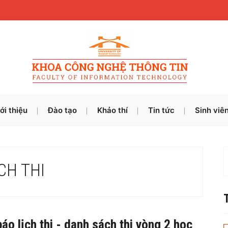
ới thiệu
Đào tạo
Khảo thí
Tin tức
Sinh viê
CH THI
áo lịch thi - danh sách thi vòng 2 học