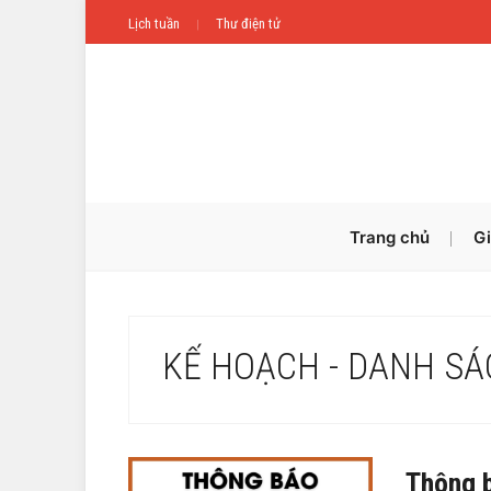
Lịch tuần
Thư điện tử
Trang chủ
Gi
KẾ HOẠCH - DANH SÁ
Thông b