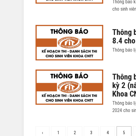
Thông báo k
cho sinh vi
Thông b
8.4 cho
Thông báo lị
Thông b
kỳ 2 (n
Khoa C
Thông báo lị
2024 cho si
‹
1
2
3
4
5