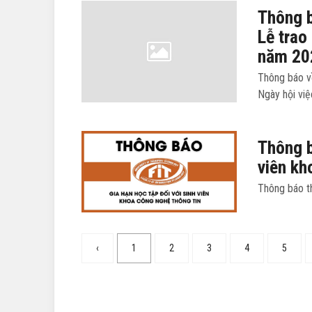
Thông b
Lễ trao
năm 20
Thông báo về
Ngày hội vi
Thông b
viên k
Thông báo th
‹
1
2
3
4
5