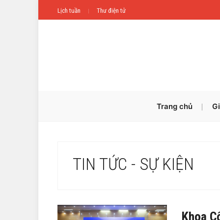
Lịch tuần
Thư điện tử
Trang chủ
Gi
TIN TỨC - SỰ KIỆN
Khoa Cô