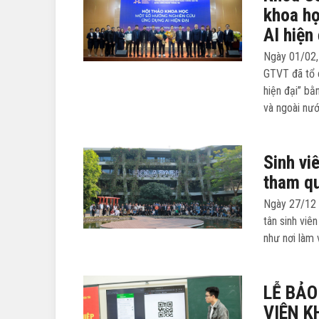
khoa h
AI hiện
Ngày 01/02,
GTVT đã tổ 
hiện đại” bằ
và ngoài nướ
Sinh vi
tham qu
Ngày 27/12 
tân sinh vi
như nơi làm 
LỄ BẢO
VIÊN K