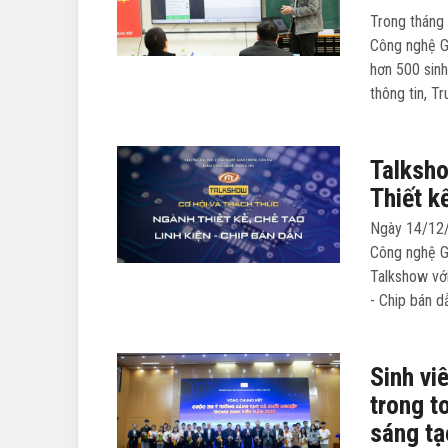
Trong tháng
Công nghệ G
hơn 500 sin
thông tin, T
Talksho
Thiết k
Ngày 14/12/2
Công nghệ G
Talkshow với
- Chip bán dẫ
Sinh vi
trong t
sáng tạ